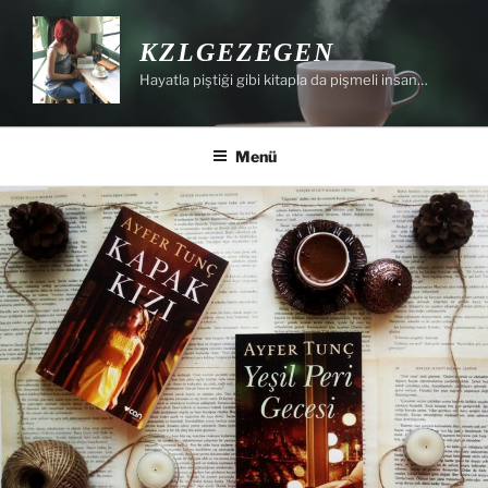
İçeriğe
geç
KZLGEZEGEN
Hayatla piştiği gibi kitapla da pişmeli insan…
Menü