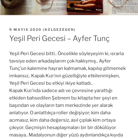
YAYIM
9 MAYIS 2020
(
KZLGEZEGEN
)
TARIHI
Yeşil Peri Gecesi – Ayfer Tunç
Yeşil Peri Gecesi bitti.. Öncelikle söyleyeyim ki, ısrarla
tavsiye eden arkadaşlarım çok haklıymış.. Ayfer
Tunç’un kalemine hayran kalmamak, kapılıp gitmemek
imkansız.. Kapak Kızı’nın güzelliğiyle etkilenmişken,
Yeşil Peri Gecesi bu etkiyi ikiye katladı..
Kapak Kızı’nda sadece adı ve çevresine yarattığı
etkiden bahsedilen Şebnem bu kitapta her şeyi en
başından ve olayların tam merkezinde yer alarak
anlatıyor. O anlattıkça roller değişiyor; kim daha
acımasız, kim daha değersiz, asıl çıplak kim ortaya
çıkıyor. Geçmişin hesaplaşmaları bir bir dökülüyor
masaya.. Madalyonun diğer yüzü aydınlandıkça kıyıda