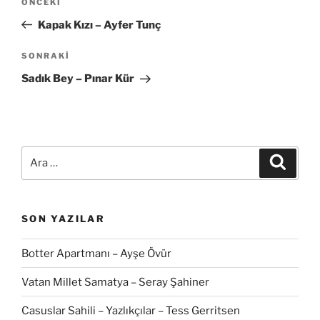
Önceki
ÖNCEKI
gezinmesi
Yazı
Kapak Kızı – Ayfer Tunç
Sonraki
SONRAKI
Yazı
Sadık Bey – Pınar Kür
Ara:
Ara
SON YAZILAR
Botter Apartmanı – Ayşe Övür
Vatan Millet Samatya – Seray Şahiner
Casuslar Sahili – Yazlıkçılar – Tess Gerritsen