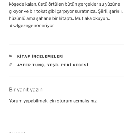
köşede kalan, üstü örtülen bütün gerçekler su yüzüne
çıkıyor ve bir tokat gibi çarpıyor suratınıza.. Şiirli, şarkılı,
hüzünlü ama şahane bir kitaptı.. Mutlaka okuyun..
#kzlgezegenöneriyor
KATEGORILER
KITAP İNCELEMELERI
ETIKETLER
AYFER TUNÇ
,
YEŞIL PERI GECESI
Bir yanıt yazın
Yorum yapabilmek için
oturum açmalısınız
.
Yazı