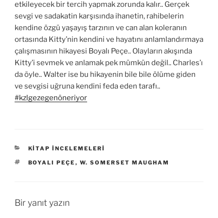
etkileyecek bir tercih yapmak zorunda kalır.. Gerçek
sevgi ve sadakatin karşısında ihanetin, rahibelerin
kendine özgü yaşayış tarzının ve can alan koleranın
ortasında Kitty’nin kendini ve hayatını anlamlandırmaya
çalışmasının hikayesi Boyalı Peçe.. Olayların akışında
Kitty’i sevmek ve anlamak pek mümkün değil.. Charles’ı
da öyle.. Walter ise bu hikayenin bile bile ölüme giden
ve sevgisi uğruna kendini feda eden tarafı..
#kzlgezegenöneriyor
KATEGORILER
KITAP İNCELEMELERI
ETIKETLER
BOYALI PEÇE
,
W. SOMERSET MAUGHAM
Bir yanıt yazın