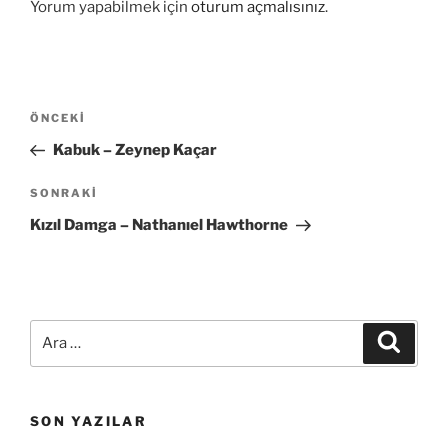
Yorum yapabilmek için
oturum açmalısınız
.
Yazı
Önceki
ÖNCEKI
gezinmesi
Yazı
Kabuk – Zeynep Kaçar
Sonraki
SONRAKI
Yazı
Kızıl Damga – Nathanıel Hawthorne
Ara:
Ara
SON YAZILAR