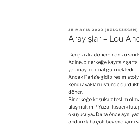
YAYIM
25 MAYIS 2020
(
KZLGEZEGEN
)
TARIHI
Arayışlar – Lou A
Genç kızlık döneminde kuzeni B
Adine, bir erkeğe kayıtsız şarts
yapmayı normal görmektedir.
Ancak Paris’e gidip resim atoly
kendi ayakları üstünde durduk
döner..
Bir erkeğe koşulsuz teslim ol
ulaşmak mı? Yazar kısacık kita
okuyucuya.. Daha önce aynı ya
ondan daha çok beğendiğimi sö