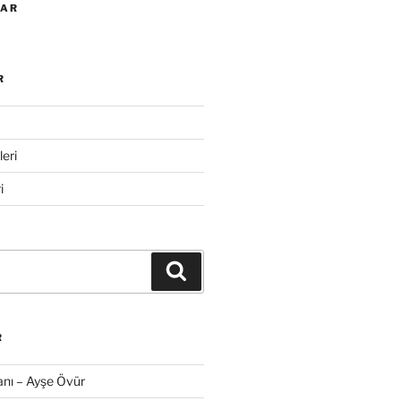
LAR
R
eri
i
Ara
R
nı – Ayşe Övür