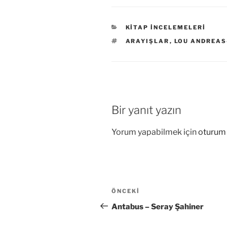
KATEGORILER
KITAP İNCELEMELERI
ETIKETLER
ARAYIŞLAR
,
LOU ANDREA
Bir yanıt yazın
Yorum yapabilmek için
oturum 
Yazı
Önceki
ÖNCEKI
gezinmesi
Yazı
Antabus – Seray Şahiner