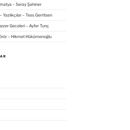
amatya – Seray Şahiner
– Yazlıkçılar – Tess Gerritsen
zer Geceleri – Ayfer Tunç
Görür – Hikmet Hükümenoğlu
LAR