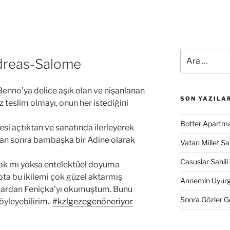
Ara:
ndreas-Salome
enno’ya delice aşık olan ve nişanlanan
SON YAZILA
ız teslim olmayı, onun her istediğini
Botter Apartma
esi açtıktan ve sanatında ilerleyerek
tan sonra bambaşka bir Adine olarak
Vatan Millet S
Casuslar Sahili 
mak mı yoksa entelektüel doyuma
pta bu ikilemi çok güzel aktarmış
Annemin Uyurge
zardan Feniçka’yı okumuştum. Bunu
Sonra Gözler 
yleyebilirim..
#kzlgezegenöneriyor