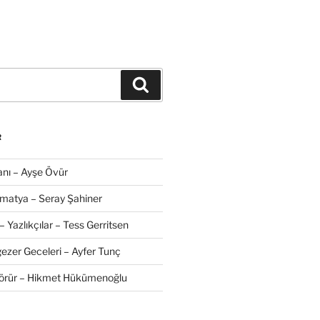
Ara
R
nı – Ayşe Övür
amatya – Seray Şahiner
– Yazlıkçılar – Tess Gerritsen
zer Geceleri – Ayfer Tunç
Görür – Hikmet Hükümenoğlu