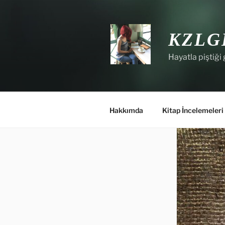
İçeriğe
geç
KZLG
Hayatla piştiği 
Hakkımda
Kitap İncelemeleri