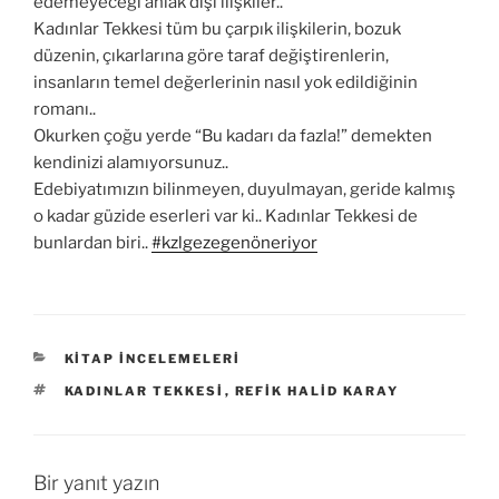
edemeyeceği ahlak dışı ilişkiler..
Kadınlar Tekkesi tüm bu çarpık ilişkilerin, bozuk
düzenin, çıkarlarına göre taraf değiştirenlerin,
insanların temel değerlerinin nasıl yok edildiğinin
romanı..
Okurken çoğu yerde “Bu kadarı da fazla!” demekten
kendinizi alamıyorsunuz..
Edebiyatımızın bilinmeyen, duyulmayan, geride kalmış
o kadar güzide eserleri var ki.. Kadınlar Tekkesi de
bunlardan biri..
#kzlgezegenöneriyor
KATEGORILER
KITAP İNCELEMELERI
ETIKETLER
KADINLAR TEKKESI
,
REFIK HALID KARAY
Bir yanıt yazın