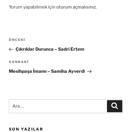
Yorum yapabilmek için
oturum açmalısınız
.
Yazı
Önceki
ÖNCEKI
gezinmesi
Yazı
Çıkrıklar Durunca – Sadri Ertem
Sonraki
SONRAKI
Yazı
Mesihpaşa İmamı – Samiha Ayverdi
Ara:
Ara
SON YAZILAR