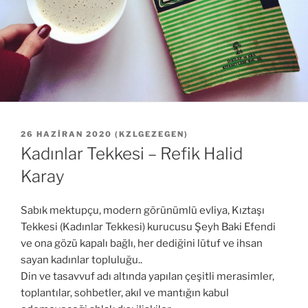
YAYIM
26 HAZIRAN 2020
(
KZLGEZEGEN
)
TARIHI
Kadınlar Tekkesi – Refik Halid
Karay
Sabık mektupçu, modern görünümlü evliya, Kıztaşı
Tekkesi (Kadınlar Tekkesi) kurucusu Şeyh Baki Efendi
ve ona gözü kapalı bağlı, her dediğini lütuf ve ihsan
sayan kadınlar topluluğu..
Din ve tasavvuf adı altında yapılan çeşitli merasimler,
toplantılar, sohbetler, akıl ve mantığın kabul