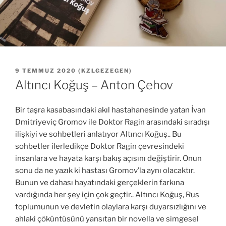
YAYIM
9 TEMMUZ 2020
(
KZLGEZEGEN
)
TARIHI
Altıncı Koğuş – Anton Çehov
Bir taşra kasabasındaki akıl hastahanesinde yatan İvan
Dmitriyeviç Gromov ile Doktor Ragin arasındaki sıradışı
ilişkiyi ve sohbetleri anlatıyor Altıncı Koğuş.. Bu
sohbetler ilerledikçe Doktor Ragin çevresindeki
insanlara ve hayata karşı bakış açısını değiştirir. Onun
sonu da ne yazık ki hastası Gromov’la aynı olacaktır.
Bunun ve dahası hayatındaki gerçeklerin farkına
vardığında her şey için çok geçtir.. Altıncı Koğuş, Rus
toplumunun ve devletin olaylara karşı duyarsızlığını ve
ahlaki çöküntüsünü yansıtan bir novella ve simgesel