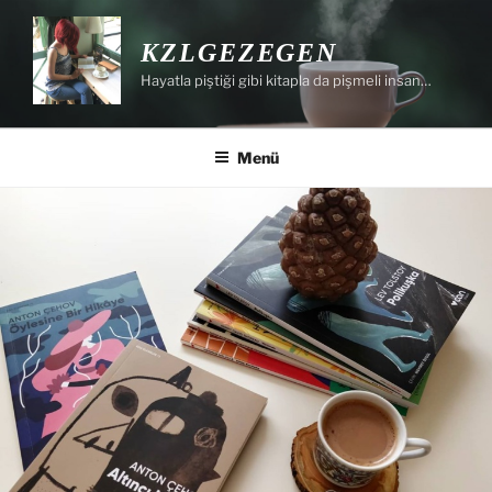
İçeriğe
geç
KZLGEZEGEN
Hayatla piştiği gibi kitapla da pişmeli insan…
Menü