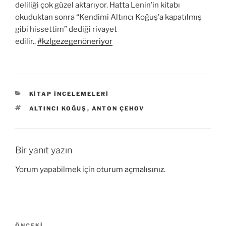
deliliği çok güzel aktarıyor. Hatta Lenin’in kitabı
okuduktan sonra “Kendimi Altıncı Koğuş’a kapatılmış
gibi hissettim” dediği rivayet
edilir..
#kzlgezegenöneriyor
KATEGORILER
KITAP İNCELEMELERI
ETIKETLER
ALTINCI KOĞUŞ
,
ANTON ÇEHOV
Bir yanıt yazın
Yorum yapabilmek için
oturum açmalısınız
.
Yazı
ÖNCEKI