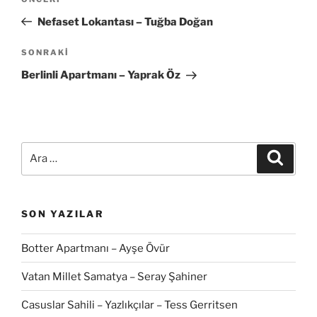
Önceki
gezinmesi
Yazı
Nefaset Lokantası – Tuğba Doğan
Sonraki
SONRAKI
Yazı
Berlinli Apartmanı – Yaprak Öz
Ara:
Ara
SON YAZILAR
Botter Apartmanı – Ayşe Övür
Vatan Millet Samatya – Seray Şahiner
Casuslar Sahili – Yazlıkçılar – Tess Gerritsen