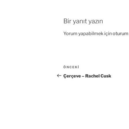
Bir yanıt yazın
Yorum yapabilmek için
oturum 
Yazı
Önceki
ÖNCEKI
gezinmesi
Yazı
Çerçeve – Rachel Cusk