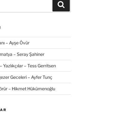
Ara
R
nı – Ayşe Övür
amatya – Seray Şahiner
– Yazlıkçılar – Tess Gerritsen
zer Geceleri – Ayfer Tunç
Görür – Hikmet Hükümenoğlu
LAR