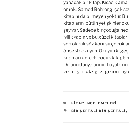
yapacak bir kitap. Kısacık ama 
emek.. Samed Behrengi çok sev
kitabını da bilmeyen yoktur. B
kitaplarını bütün yetişkinler o
şey var. Sadece bir çocuğa hedi
iyilik yapın ve bu güzel kitapla
son olarak söz konusu çocuklar
önce siz okuyun. Okuyun ki geç
kitapları gerçek çocuk kitapları
Onların dünyalarının, hayallerin
vermeyin..
#kzlgezegenöneriyo
KATEGORILER
KITAP İNCELEMELERI
ETIKETLER
BIR ŞEFTALI BIN ŞEFTALI
,