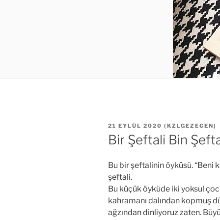
YAYIM
21 EYLÜL 2020
(
KZLGEZEGEN
)
TARIHI
Bir Şeftali Bin Şef
Bu bir şeftalinin öyküsü. “Beni 
şeftali.
Bu küçük öyküde iki yoksul çoc
kahramanı dalından kopmuş düny
ağzından dinliyoruz zaten. Büyü