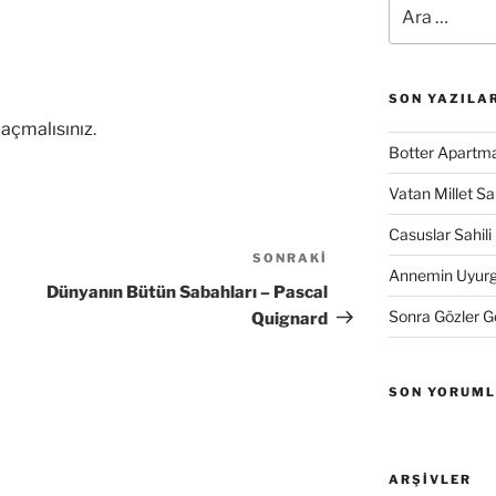
Ara:
SON YAZILA
açmalısınız
.
Botter Apartma
Vatan Millet S
Casuslar Sahili 
SONRAKI
Sonraki
Annemin Uyurge
Yazı
Dünyanın Bütün Sabahları – Pascal
Sonra Gözler 
Quignard
SON YORUM
ARŞIVLER