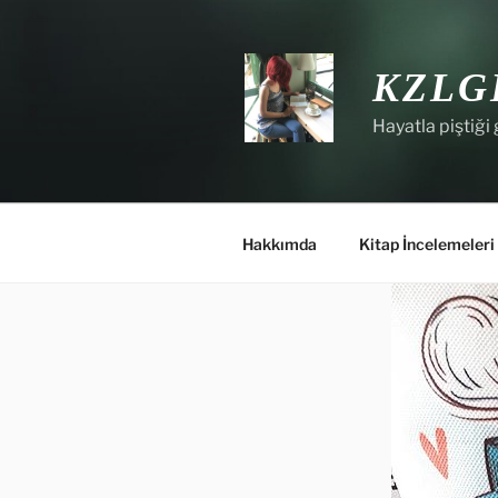
İçeriğe
geç
KZLG
Hayatla piştiği 
Hakkımda
Kitap İncelemeleri