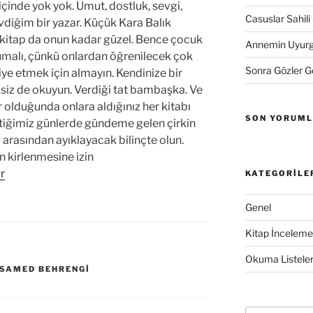
içinde yok yok. Umut, dostluk, sevgi,
Casuslar Sahili 
diğim bir yazar. Küçük Kara Balık
u kitap da onun kadar güzel. Bence çocuk
Annemin Uyurge
kumalı, çünkü onlardan öğrenilecek çok
Sonra Gözler 
ye etmek için almayın. Kendinize bir
rı siz de okuyun. Verdiği tat bambaşka. Ve
 olduğunda onlara aldığınız her kitabı
SON YORUM
tiğimiz günlerde gündeme gelen çirkin
 arasından ayıklayacak bilinçte olun.
in kirlenmesine izin
r
KATEGORILE
Genel
Kitap İncelemel
Okuma Listeler
SAMED BEHRENGI