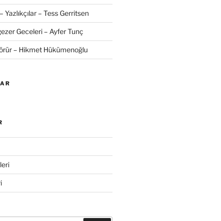
– Yazlıkçılar – Tess Gerritsen
zer Geceleri – Ayfer Tunç
Görür – Hikmet Hükümenoğlu
LAR
R
eri
i