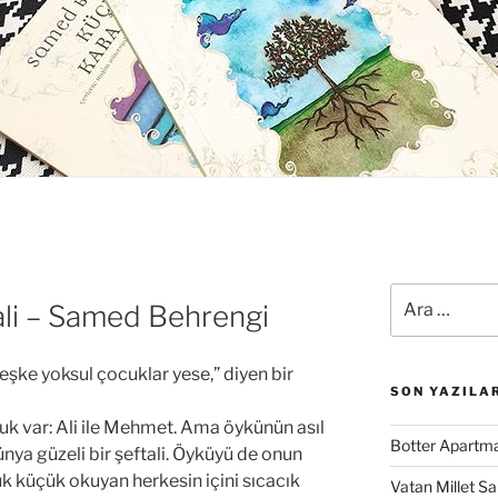
Ara:
tali – Samed Behrengi
keşke yoksul çocuklar yese,” diyen bir
SON YAZILA
uk var: Ali ile Mehmet. Ama öykünün asıl
Botter Apartma
a güzeli bir şeftali. Öyküyü de onun
k küçük okuyan herkesin içini sıcacık
Vatan Millet S