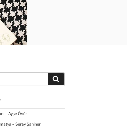
Ara
R
nı – Ayşe Övür
amatya – Seray Şahiner