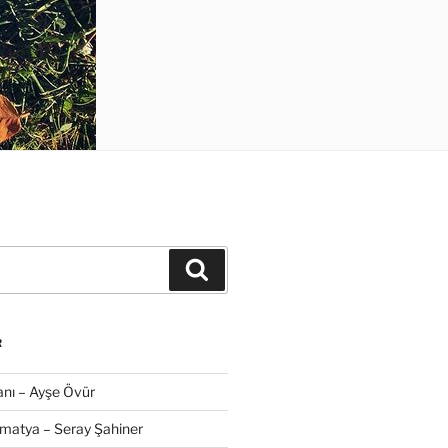
Ara
R
nı – Ayşe Övür
amatya – Seray Şahiner