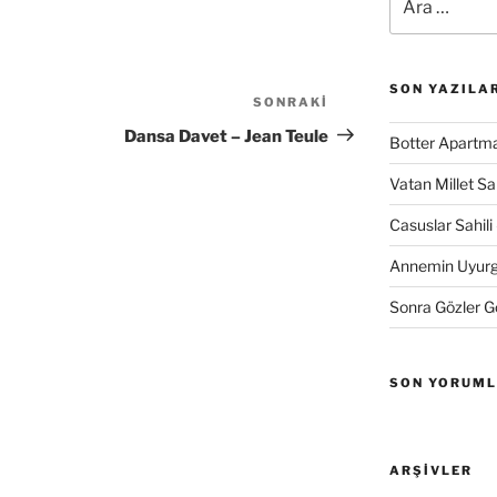
SON YAZILA
SONRAKI
Sonraki
Yazı
Dansa Davet – Jean Teule
Botter Apartma
Vatan Millet S
Casuslar Sahili 
Annemin Uyurge
Sonra Gözler 
SON YORUM
ARŞIVLER