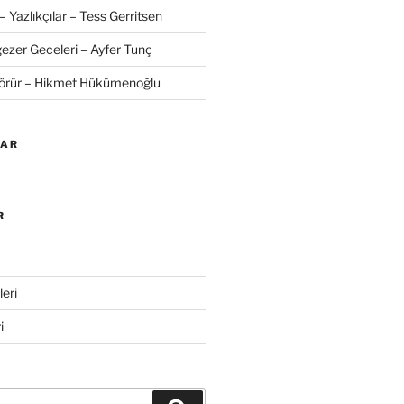
– Yazlıkçılar – Tess Gerritsen
zer Geceleri – Ayfer Tunç
Görür – Hikmet Hükümenoğlu
LAR
R
eri
i