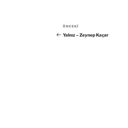
Yazı
Önceki
ÖNCEKI
gezinmesi
Yazı
Yalnız – Zeynep Kaçar