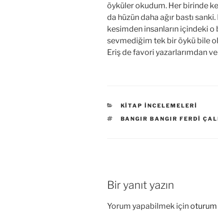
öyküler okudum. Her birinde k
da hüzün daha ağır bastı sanki. 
kesimden insanların içindeki 
sevmediğim tek bir öykü bile ol
Eriş de favori yazarlarımdan ve
KATEGORILER
KITAP İNCELEMELERI
ETIKETLER
BANGIR BANGIR FERDI ÇAL
Bir yanıt yazın
Yorum yapabilmek için
oturum 