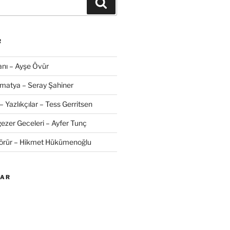
Ara
R
nı – Ayşe Övür
amatya – Seray Şahiner
– Yazlıkçılar – Tess Gerritsen
zer Geceleri – Ayfer Tunç
Görür – Hikmet Hükümenoğlu
LAR