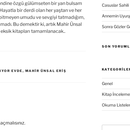
endine özgü gülümseten bir yan bulsam
Casuslar Sahili 
Hayatla bir derdi olan her yaştan ve her
Annemin Uyurge
o bitmeyen umudu ve sevgiyi tatmadığım,
madı. Bu demektir ki, artık Mahir Ünsal
Sonra Gözler 
 eksik kitapları tamamlanacak..
SON YORUM
KATEGORILE
IYOR EVDE
,
MAHIR ÜNSAL ERIŞ
Genel
Kitap İncelemel
Okuma Listeler
açmalısınız
.
Ara: