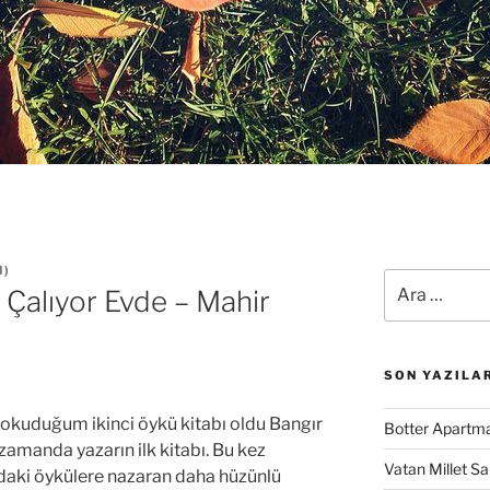
N
)
Ara:
 Çalıyor Evde – Mahir
SON YAZILA
 okuduğum ikinci öykü kitabı oldu Bangır
Botter Apartma
 zamanda yazarın ilk kitabı. Bu kez
Vatan Millet S
daki öykülere nazaran daha hüzünlü