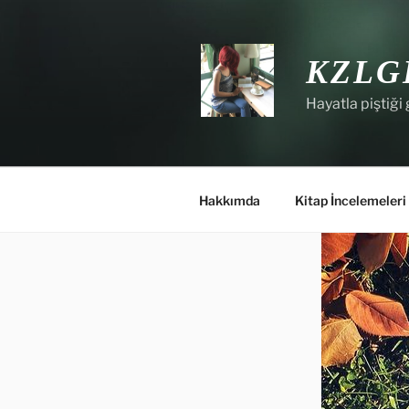
İçeriğe
geç
KZLG
Hayatla piştiği 
Hakkımda
Kitap İncelemeleri