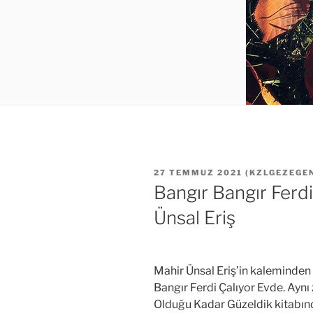
YAYIM
27 TEMMUZ 2021
(
KZLGEZEGE
TARIHI
Bangır Bangır Ferdi
Ünsal Eriş
Mahir Ünsal Eriş’in kaleminden
Bangır Ferdi Çalıyor Evde. Aynı
Olduğu Kadar Güzeldik kitabın