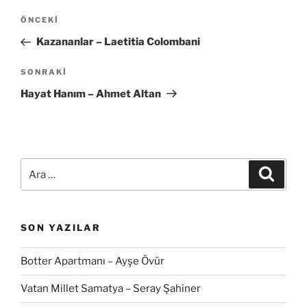
Yazı
Önceki
ÖNCEKI
gezinmesi
Yazı
Kazananlar – Laetitia Colombani
Sonraki
SONRAKI
Yazı
Hayat Hanım – Ahmet Altan
Ara:
Ara
SON YAZILAR
Botter Apartmanı – Ayşe Övür
Vatan Millet Samatya – Seray Şahiner