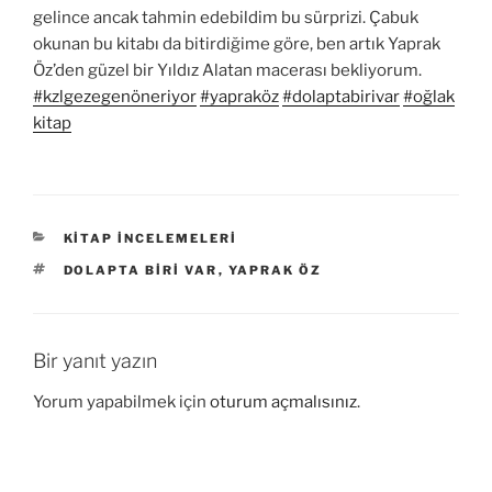
gelince ancak tahmin edebildim bu sürprizi. Çabuk
okunan bu kitabı da bitirdiğime göre, ben artık Yaprak
Öz’den güzel bir Yıldız Alatan macerası bekliyorum.
#kzlgezegenöneriyor
#yapraköz
#dolaptabirivar
#oğlak
kitap
KATEGORILER
KITAP İNCELEMELERI
ETIKETLER
DOLAPTA BIRI VAR
,
YAPRAK ÖZ
Bir yanıt yazın
Yorum yapabilmek için
oturum açmalısınız
.