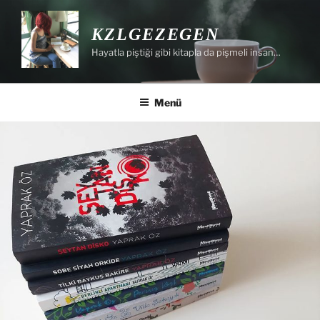
İçeriğe
geç
KZLGEZEGEN
Hayatla piştiği gibi kitapla da pişmeli insan…
Menü