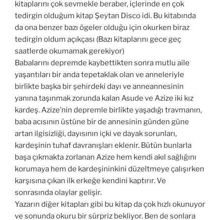
kitaplarını çok sevmekle beraber, içlerinde en çok
tedirgin olduğum kitap Şeytan Disco idi. Bu kitabında
da ona benzer bazı ögeler olduğu için okurken biraz
tedirgin oldum açıkçası (Bazı kitaplarını gece geç
saatlerde okumamak gerekiyor)
Babalarını depremde kaybettikten sonra mutlu aile
yaşantıları bir anda tepetaklak olan ve anneleriyle
birlikte başka bir şehirdeki dayı ve anneannesinin
yanına taşınmak zorunda kalan Asude ve Azize iki kız
kardeş. Azize’nin depremle birlikte yaşadığı travmanın,
baba acısının üstüne bir de annesinin günden güne
artan ilgisizliği, dayısının içki ve dayak sorunları,
kardeşinin tuhaf davranışları eklenir. Bütün bunlarla
başa çıkmakta zorlanan Azize hem kendi akıl sağlığını
korumaya hem de kardeşininkini düzeltmeye çalışırken
karşısına çıkan ilk erkeğe kendini kaptırır. Ve
sonrasında olaylar gelişir.
Yazarın diğer kitapları gibi bu kitap da çok hızlı okunuyor
ve sonunda okuru bir sürpriz bekliyor. Ben de sonlara