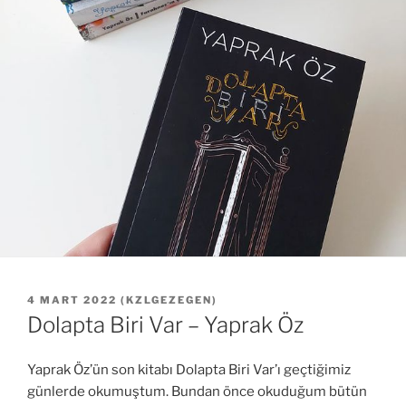
YAYIM
4 MART 2022
(
KZLGEZEGEN
)
TARIHI
Dolapta Biri Var – Yaprak Öz
Yaprak Öz’ün son kitabı Dolapta Biri Var’ı geçtiğimiz
günlerde okumuştum. Bundan önce okuduğum bütün