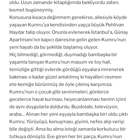
oldu. Uzun zamandır kitaplığımda bekliyordu zaten,
kısmet bugüneymiş.
Konusuna kısaca değinmem gerekirse, ailesiyle köyde
yaşayan Kumru’ya kendisinden yaşça büyük Pehlivan
Haydar talip oluyor. Onunla evlenerek İstanbul’a, Günay
Apartmanı’nın kapıcı dairesine gelin gelen Kumru’nun
yeni hayatı da bu şekilde başlamış oluyor.
Hiç bilmediği, görmediği, duymadığı bambaşka bir
yaşamla tanışan Kumru’nun masum ve toy hali,
temizliğe gittiği evlerde gördüğü eşyalara imrenerek
bakması o kadar güzel anlatılmış ki hayalleri resmen
ete kemiğe bürünmüş de öyle çıkmış karşımıza.
Kumru’nun o çocuk gibi sevinmeleri, günlerce
gecelerce hayal kurması, heyecanlanması benim içimi
de aynı duygularla doldurdu. Buzdolabı, televizyon,
araba… Alınan her yeni eşyayla bambaşka biri oldu çıktı
Kumru. Yürüyüşü, konuşması, giyimi, nefes alıp verişi
bile değişti. Ama bu alma isteği zamanla korkutucu bir
tutkuya dönüştü. Eve giren her bir parça, Kumru’nun