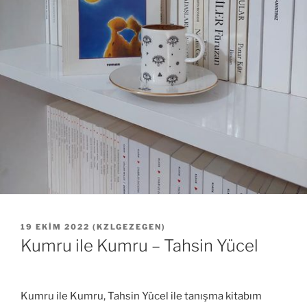
YAYIM
19 EKIM 2022
(
KZLGEZEGEN
)
TARIHI
Kumru ile Kumru – Tahsin Yücel
Kumru ile Kumru, Tahsin Yücel ile tanışma kitabım