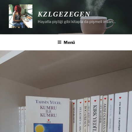
İçeriğe
geç
KZLGEZEGEN
Hayatla piştiği gibi kitapla da pişmeli insan…
Menü