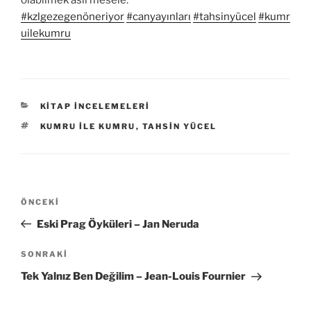
olabilmek asıl mesele.
#kzlgezegenöneriyor
#canyayınları
#tahsinyücel
#kumr
uilekumru
KATEGORILER
KITAP İNCELEMELERI
ETIKETLER
KUMRU ILE KUMRU
,
TAHSIN YÜCEL
Yazı
Önceki
ÖNCEKI
gezinmesi
Yazı
Eski Prag Öyküleri – Jan Neruda
Sonraki
SONRAKI
Yazı
Tek Yalnız Ben Değilim – Jean-Louis Fournier