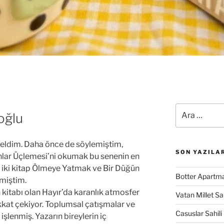
Ara:
oğlu
geldim. Daha önce de söylemiştim,
SON YAZILA
lar Üçlemesi’ni okumak bu senenin en
k iki kitap Ölmeye Yatmak ve Bir Düğün
Botter Apartma
miştim.
kitabı olan Hayır’da karanlık atmosfer
Vatan Millet S
ikkat çekiyor. Toplumsal çatışmalar ve
Casuslar Sahili 
işlenmiş. Yazarın bireylerin iç