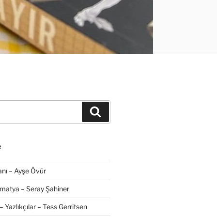
Ara
R
nı – Ayşe Övür
amatya – Seray Şahiner
– Yazlıkçılar – Tess Gerritsen