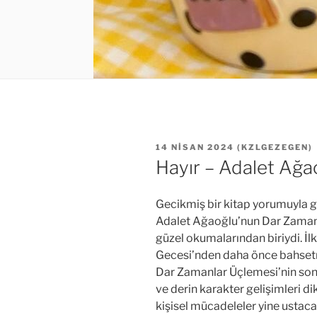
YAYIM
14 NISAN 2024
(
KZLGEZEGEN
)
TARIHI
Hayır – Adalet Ağa
Gecikmiş bir kitap yorumuyla 
Adalet Ağaoğlu’nun Dar Zaman
güzel okumalarından biriydi. İl
Gecesi’nden daha önce bahset
Dar Zamanlar Üçlemesi’nin son 
ve derin karakter gelişimleri d
kişisel mücadeleler yine ustaca 