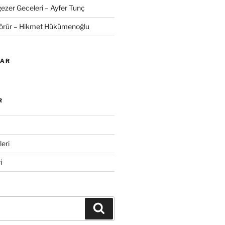
zer Geceleri – Ayfer Tunç
Görür – Hikmet Hükümenoğlu
LAR
R
eri
i
Ara