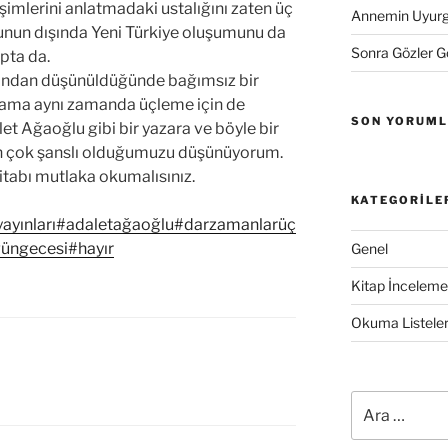
şimlerini anlatmadaki ustalığını zaten üç
Annemin Uyurge
nun dışında Yeni Türkiye oluşumunu da
Sonra Gözler 
pta da.
ısından düşünüldüğünde bağımsız bir
a ama aynı zamanda üçleme için de
SON YORUM
dalet Ağaoğlu gibi bir yazara ve böyle bir
n çok şanslı olduğumuzu düşünüyorum.
itabı mutlaka okumalısınız.
KATEGORILE
ayınları
#adaletağaoğlu
#darzamanlarüç
ğüngecesi
#hayır
Genel
Kitap İncelemel
Okuma Listeler
Ara: