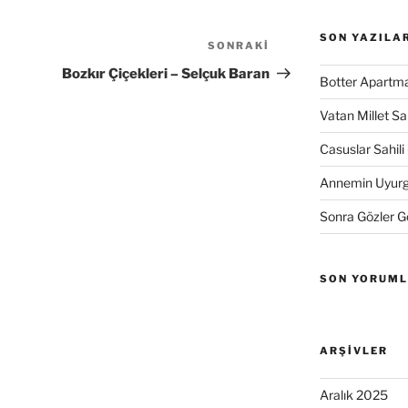
SON YAZILA
SONRAKI
Sonraki
Yazı
Bozkır Çiçekleri – Selçuk Baran
Botter Apartma
Vatan Millet S
Casuslar Sahili 
Annemin Uyurge
Sonra Gözler 
SON YORUM
ARŞIVLER
Aralık 2025