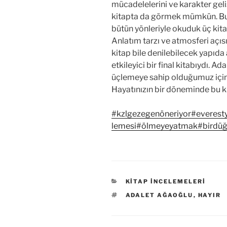
mücadelelerini ve karakter geli
kitapta da görmek mümkün. Bu
bütün yönleriyle okuduk üç kita
Anlatım tarzı ve atmosferi aç
kitap bile denilebilecek yapıd
etkileyici bir final kitabıydı. A
üçlemeye sahip olduğumuz içi
Hayatınızın bir döneminde bu k
#kzlgezegenöneriyor
#everesty
lemesi
#ölmeyeyatmak
#birdü
KATEGORILER
KITAP İNCELEMELERI
ETIKETLER
ADALET AĞAOĞLU
,
HAYIR