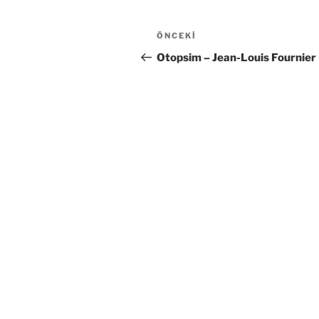
Yazı
Önceki
ÖNCEKI
gezinmesi
Yazı
Otopsim – Jean-Louis Fournier