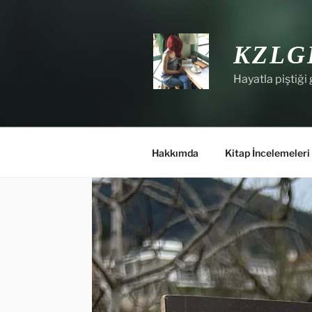
İçeriğe
geç
KZLG
Hayatla piştiği 
Hakkımda
Kitap İncelemeleri