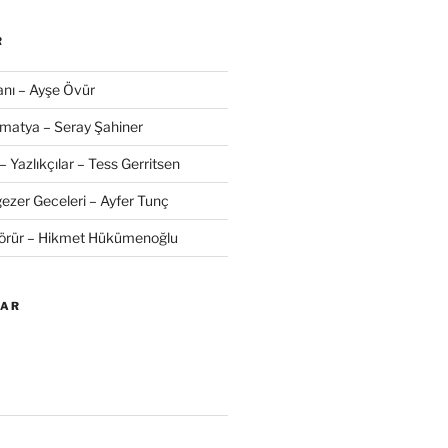
R
nı – Ayşe Övür
amatya – Seray Şahiner
– Yazlıkçılar – Tess Gerritsen
zer Geceleri – Ayfer Tunç
Görür – Hikmet Hükümenoğlu
LAR