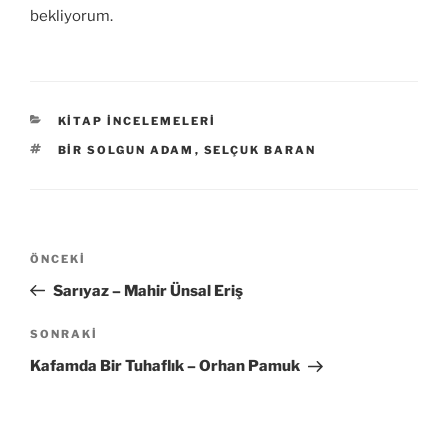
bekliyorum.
KATEGORILER
KITAP İNCELEMELERI
ETIKETLER
BIR SOLGUN ADAM
,
SELÇUK BARAN
Yazı
Önceki
ÖNCEKI
gezinmesi
Yazı
Sarıyaz – Mahir Ünsal Eriş
Sonraki
SONRAKI
Yazı
Kafamda Bir Tuhaflık – Orhan Pamuk