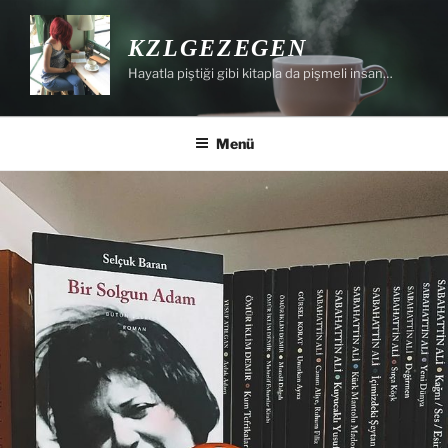
İçeriğe
geç
KZLGEZEGEN
Hayatla piştiği gibi kitapla da pişmeli insan…
Menü