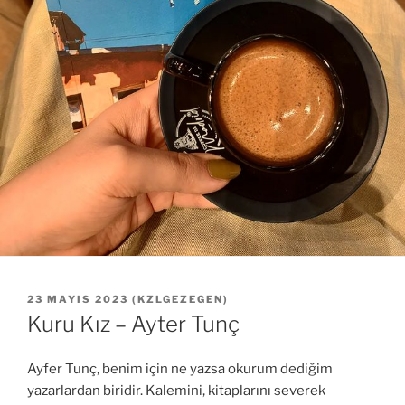
YAYIM
23 MAYIS 2023
(
KZLGEZEGEN
)
TARIHI
Kuru Kız – Ayter Tunç
Ayfer Tunç, benim için ne yazsa okurum dediğim
yazarlardan biridir. Kalemini, kitaplarını severek