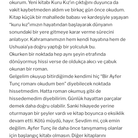
okurum. Yeni kitabı Kuru Kız’ın çıktığını duyunca da
vakit kaybetmeden aldım ve birkaç gün önce okudum.
Kitap küçük bir mahallede babası ve kardeşiyle yaşayan
“kuru kız”ımızın hayatından başlayarak dünyanın
sonundaki bir yere gitmeye karar verme sürecini
anlatıyor. Kahramanımızın hem kendi hayatına hem de
Ushuaia’ya doğru yaptığı bir yolculuk bu.
Okurken bir noktada hep aynı şeyin etrafında
dönüyormuş hissi verse de oldukça akıcı ve çabuk
okunan bir roman.
Gelgelim okuyup bitirdiğimde kendimi hiç “Bir Ayfer
Tunç romanı okudum ben” diyebilecek noktada
hissetmedim. Hatta roman okumuş gibi de
hissedemedim diyebilirim. Günlük hayattan parçalar
demek daha doğru olabilir. Sanki hikayede yerine
oturmayan bir şeyler vardı ve kitap boyunca o eksiklik
devam etti. Kötü müydü, hayır. Sevdim mi, çok emin
değilim. Ayfer Tunç ile daha önce tanışmamış olanlar
için başlangıç kitabı olmasın. Diğer kitaplarını