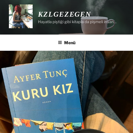
İçeriğe
geç
KZLGEZEGEN
Hayatla piştiği gibi kitapla da pişmeli insan…
Menü