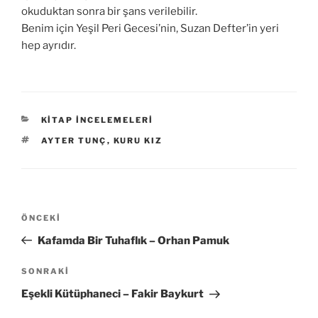
okuduktan sonra bir şans verilebilir.
Benim için Yeşil Peri Gecesi’nin, Suzan Defter’in yeri
hep ayrıdır.
KATEGORILER
KITAP İNCELEMELERI
ETIKETLER
AYTER TUNÇ
,
KURU KIZ
Yazı
Önceki
ÖNCEKI
gezinmesi
Yazı
Kafamda Bir Tuhaflık – Orhan Pamuk
Sonraki
SONRAKI
Yazı
Eşekli Kütüphaneci – Fakir Baykurt