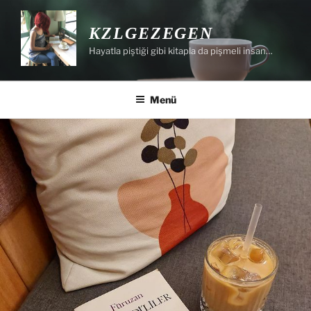
İçeriğe
geç
KZLGEZEGEN
Hayatla piştiği gibi kitapla da pişmeli insan…
Menü