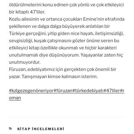
öldürülmelerini konu edinen çok yönlü ve çok etkileyici
bir kitaptı 47’liler.
Kozlu ailesinin ve ortanca çocukları Emine’nin etrafında
şekillenen ve dalga dalga büyüyerek anlatılan bir
Türkiye gerçeğini, yitip giden nice hayatı, iletişimsizliği,
sevgisizliği, kuşak çatışmasını gözler önüne seren bu
etkileyici kitap özellikle okunmalı ve hiçbir karakteri
unutulmamalı diye düşünüyorum. Yaşayanlar zaten hiç
unutmuyordur.
Füruzan, edebiyatımız için gerçekten çok önemli bir
yazar. Tanışmayan kimse kalmasın isterim.
#kzlgezegenöneriyor
#füruzan
#türkedebiyatı
#47liler
#r
oman
KATEGORILER
KITAP İNCELEMELERI