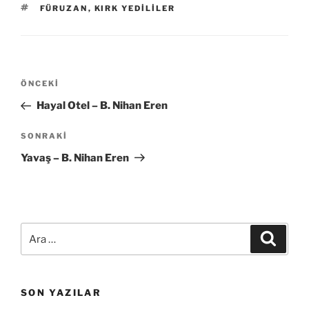
ETIKETLER
FÜRUZAN
,
KIRK YEDILILER
Yazı
Önceki
ÖNCEKI
gezinmesi
Yazı
Hayal Otel – B. Nihan Eren
Sonraki
SONRAKI
Yazı
Yavaş – B. Nihan Eren
Ara:
Ara
SON YAZILAR