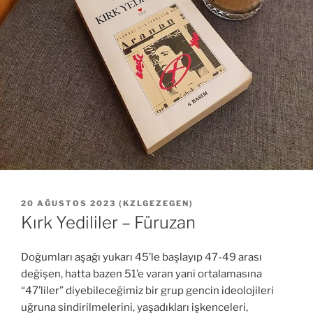
YAYIM
20 AĞUSTOS 2023
(
KZLGEZEGEN
)
TARIHI
Kırk Yedililer – Füruzan
Doğumları aşağı yukarı 45’le başlayıp 47-49 arası
değişen, hatta bazen 51’e varan yani ortalamasına
“47’liler” diyebileceğimiz bir grup gencin ideolojileri
uğruna sindirilmelerini, yaşadıkları işkenceleri,