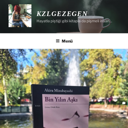
İçeriğe
geç
KZLGEZEGEN
Hayatla piştiği gibi kitapla da pişmeli insan…
Menü