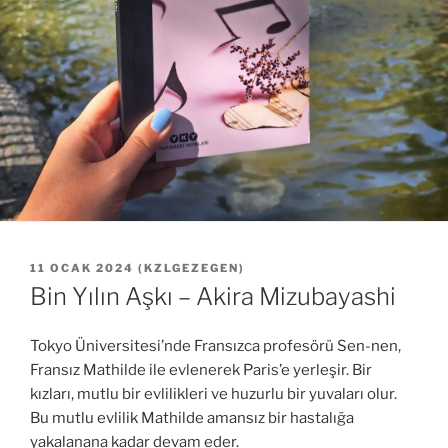
YAYIM
11 OCAK 2024
(
KZLGEZEGEN
)
TARIHI
Bin Yılın Aşkı – Akira Mizubayashi
Tokyo Üniversitesi’nde Fransızca profesörü Sen-nen,
Fransız Mathilde ile evlenerek Paris’e yerleşir. Bir
kızları, mutlu bir evlilikleri ve huzurlu bir yuvaları olur.
Bu mutlu evlilik Mathilde amansız bir hastalığa
yakalanana kadar devam eder.