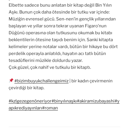
Elbette sadece bunu anlatan bir kitap değil Bin Yılın
Aşkı. Bunun çok daha ötesinde bir tutku var içinde:
Müziğin evrensel gücü. Sen-nen’in gençlik yıllarından
başlayan ve yıllar sonra tekrar uyanan Figaro’nun
Düğünü operasına olan tutkusunu okumak bu kitabı
beklentilerin ötesine taşıdı benim için. Sanki kitapta
kelimeler yerine notalar vardı, bütün bir hikaye bu dört
perdelik operayla anlatıldı, hayatın acı tatlı bütün
tesadüflerini müzikle doldurdu yazar.
Çok güzel, çok nahif ve tutkulu bir kitaptı.
#bizimbuyukchallengeimiz
| bir kadın çevirmenin
çevirdiği bir kitap.
#kzlgezegenöneriyor
#binyılınaşkı
#akiramizubayashi
#y
apıkrediyayınları
#roman