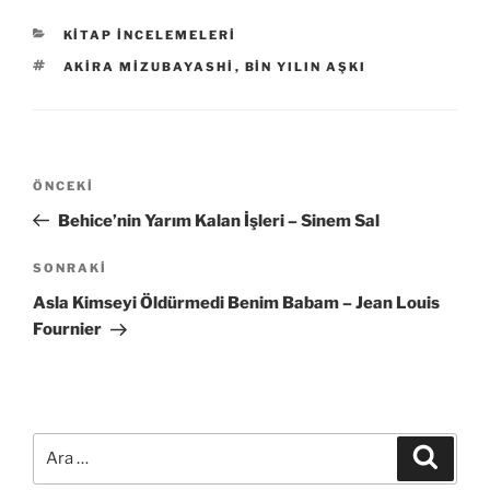
KATEGORILER
KITAP İNCELEMELERI
ETIKETLER
AKIRA MIZUBAYASHI
,
BIN YILIN AŞKI
Yazı
Önceki
ÖNCEKI
gezinmesi
Yazı
Behice’nin Yarım Kalan İşleri – Sinem Sal
Sonraki
SONRAKI
Yazı
Asla Kimseyi Öldürmedi Benim Babam – Jean Louis
Fournier
Ara:
Ara