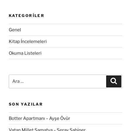
KATEGORILER
Genel
Kitap İncelemeleri
Okuma Listeleri
Ara:
Ara
SON YAZILAR
Botter Apartmanı – Ayşe Övür
Vatan Millet Samatya – Seray Şahiner