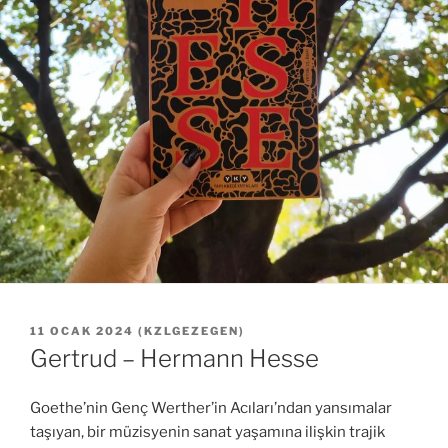
YAYIM
11 OCAK 2024
(
KZLGEZEGEN
)
TARIHI
Gertrud – Hermann Hesse
Goethe’nin Genç Werther’in Acıları’ndan yansımalar
taşıyan, bir müzisyenin sanat yaşamına ilişkin trajik