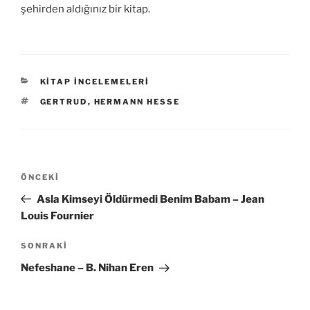
şehirden aldığınız bir kitap.
KATEGORILER
KITAP İNCELEMELERI
ETIKETLER
GERTRUD
,
HERMANN HESSE
Yazı
Önceki
ÖNCEKI
gezinmesi
Yazı
Asla Kimseyi Öldürmedi Benim Babam – Jean
Louis Fournier
Sonraki
SONRAKI
Yazı
Nefeshane – B. Nihan Eren