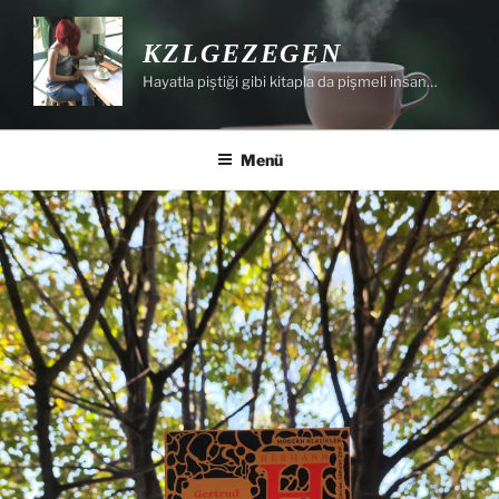
İçeriğe
geç
KZLGEZEGEN
Hayatla piştiği gibi kitapla da pişmeli insan…
Menü