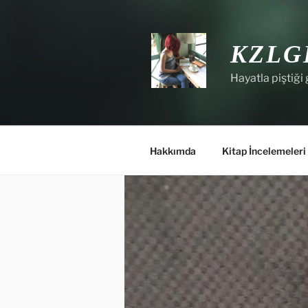
İçeriğe
geç
KZLG
Hayatla piştiği 
Hakkımda
Kitap İncelemeleri