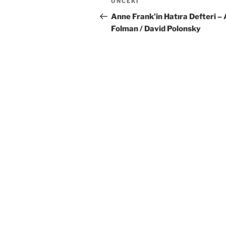
Önceki
ÖNCEKI
gezinmesi
Yazı
Anne Frank’in Hatıra Defteri – 
Folman / David Polonsky