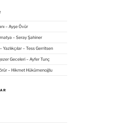
R
nı – Ayşe Övür
amatya – Seray Şahiner
– Yazlıkçılar – Tess Gerritsen
zer Geceleri – Ayfer Tunç
Görür – Hikmet Hükümenoğlu
LAR