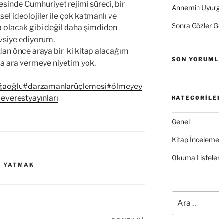
sinde Cumhuriyet rejimi süreci, bir
Annemin Uyurge
el ideolojiler ile çok katmanlı ve
Sonra Gözler 
la olacak gibi değil daha şimdiden
vsiye ediyorum.
dan önce araya bir iki kitap alacağım
SON YORUM
 ara vermeye niyetim yok.
ğaoğlu
#darzamanlarüçlemesi
#ölmeyey
everestyayınları
KATEGORILE
Genel
Kitap İncelemel
Okuma Listeler
E YATMAK
Ara: