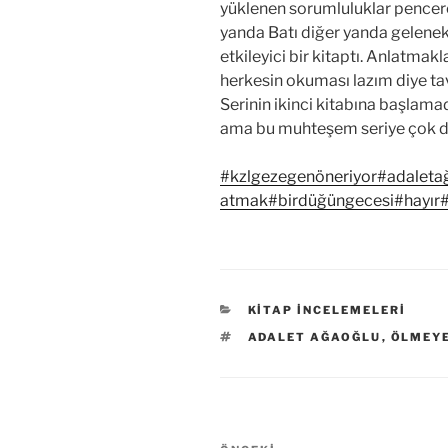
yüklenen sorumluluklar pencere
yanda Batı diğer yanda geleneks
etkileyici bir kitaptı. Anlatmak
herkesin okuması lazım diye ta
Serinin ikinci kitabına başlama
ama bu muhteşem seriye çok da
#kzlgezegenöneriyor
#adaleta
atmak
#birdüğüngecesi
#hayır
#
KATEGORILER
KITAP İNCELEMELERI
ETIKETLER
ADALET AĞAOĞLU
,
ÖLMEY
Yazı