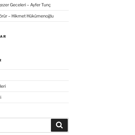
zer Geceleri – Ayfer Tunç
Görür – Hikmet Hükümenoğlu
LAR
R
eri
i
Ara