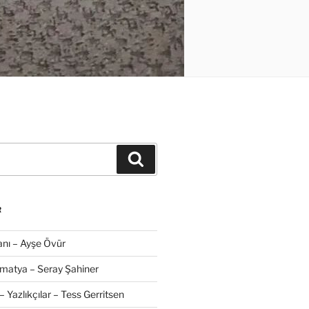
Ara
R
nı – Ayşe Övür
amatya – Seray Şahiner
– Yazlıkçılar – Tess Gerritsen