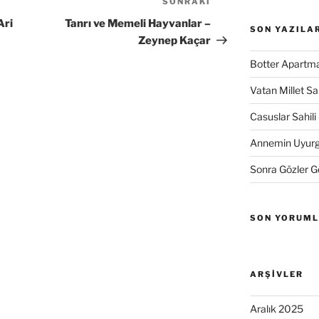
SONRAKI
Sonraki
Yazı
Ari
Tanrı ve Memeli Hayvanlar –
SON YAZILA
Zeynep Kaçar
Botter Apartma
Vatan Millet S
Casuslar Sahili 
Annemin Uyurge
Sonra Gözler 
SON YORUM
ARŞIVLER
Aralık 2025