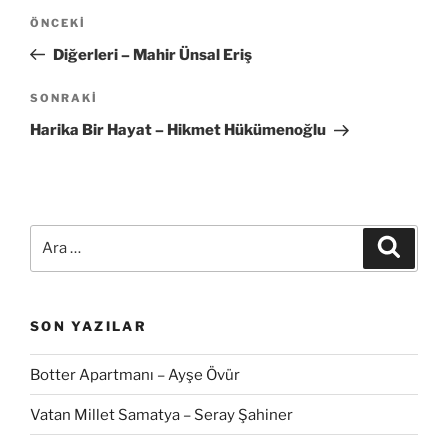
Yazı
Önceki
ÖNCEKI
gezinmesi
Yazı
Diğerleri – Mahir Ünsal Eriş
Sonraki
SONRAKI
Yazı
Harika Bir Hayat – Hikmet Hükümenoğlu
Ara:
Ara
SON YAZILAR
Botter Apartmanı – Ayşe Övür
Vatan Millet Samatya – Seray Şahiner