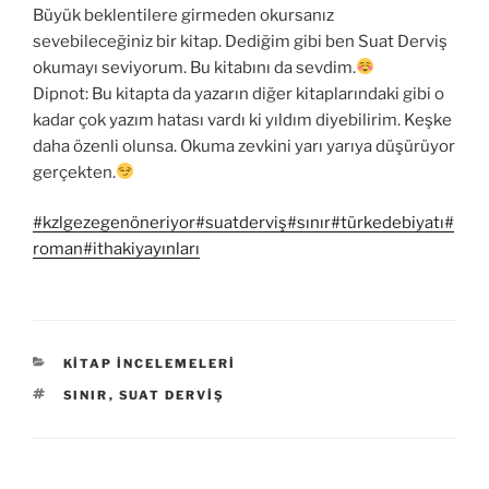
Büyük beklentilere girmeden okursanız
sevebileceğiniz bir kitap. Dediğim gibi ben Suat Derviş
okumayı seviyorum. Bu kitabını da sevdim.
Dipnot: Bu kitapta da yazarın diğer kitaplarındaki gibi o
kadar çok yazım hatası vardı ki yıldım diyebilirim. Keşke
daha özenli olunsa. Okuma zevkini yarı yarıya düşürüyor
gerçekten.
#kzlgezegenöneriyor
#suatderviş
#sınır
#türkedebiyatı
#
roman
#ithakiyayınları
KATEGORILER
KITAP İNCELEMELERI
ETIKETLER
SINIR
,
SUAT DERVIŞ