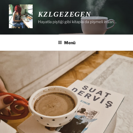
İçeriğe
geç
KZLGEZEGEN
Hayatla piştiği gibi kitapla da pişmeli insan…
Menü