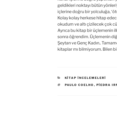
geldikleri noktayı bütün yönler
içlerine doğru bir yolculuğa, ‘ö
Kolay kolay herkese hitap edece
okudum ve altı çizilecek çok c
Ayrıca bu kitap bir üçlemenin 
sonra öğrendim. Üçlemenin diğer
Şeytan ve Genç Kadın.. Tamame
kitaplar mı bilmiyorum. Bilen bir
KATEGORILER
KITAP İNCELEMELERI
ETIKETLER
PAULO COELHO
,
PIEDRA I