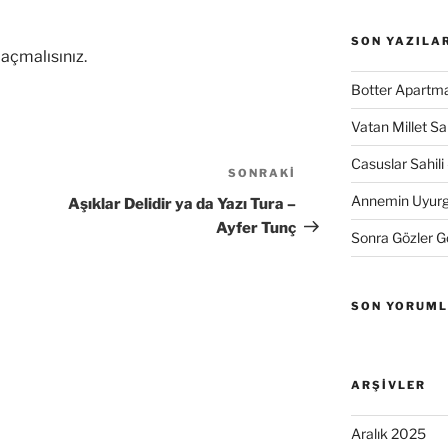
SON YAZILA
açmalısınız
.
Botter Apartma
Vatan Millet S
Casuslar Sahili 
SONRAKI
Sonraki
Yazı
Annemin Uyurge
Aşıklar Delidir ya da Yazı Tura –
Ayfer Tunç
Sonra Gözler 
SON YORUM
ARŞIVLER
Aralık 2025