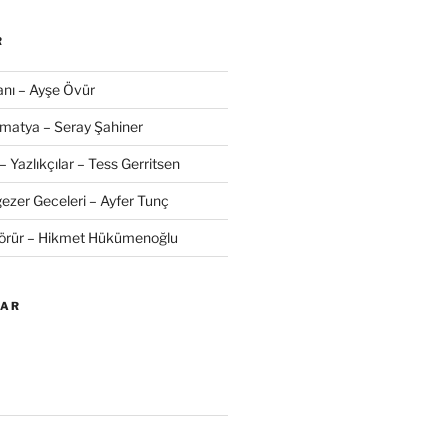
R
nı – Ayşe Övür
amatya – Seray Şahiner
– Yazlıkçılar – Tess Gerritsen
zer Geceleri – Ayfer Tunç
Görür – Hikmet Hükümenoğlu
LAR