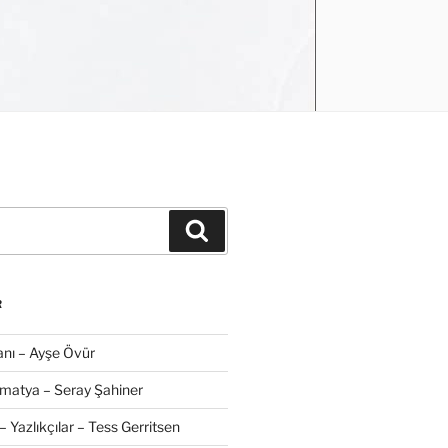
Ara
R
nı – Ayşe Övür
amatya – Seray Şahiner
– Yazlıkçılar – Tess Gerritsen