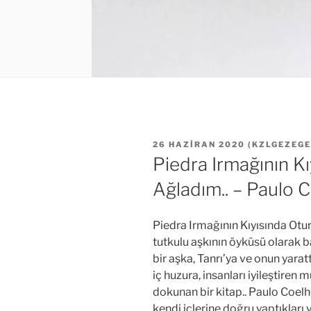
YAYIM
26 HAZIRAN 2020
(
KZLGEZEG
TARIHI
Piedra Irmağının K
Ağladım.. – Paulo 
Piedra Irmağının Kıyısında Otur
tutkulu aşkının öyküsü olarak 
bir aşka, Tanrı’ya ve onun yarat
iç huzura, insanları iyileştiren
dokunan bir kitap.. Paulo Coelh
kendi içlerine doğru yaptıklar