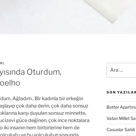
EN
)
Ara:
ıyısında Oturdum,
Coelho
SON YAZILA
dum, Ağladım.. Bir kadınla bir erkeğin
başlayıp çok daha derin, çok daha sonsuz
Botter Apartma
tıklarına karşı duyulan sonsuz minnette,
Vatan Millet S
 mucizevi güce değinen, çok ince noktalara
o iki insanın hem birbirlerine hem de
Casuslar Sahili 
ı yolculuğu ve bu yolculuğun sonunda