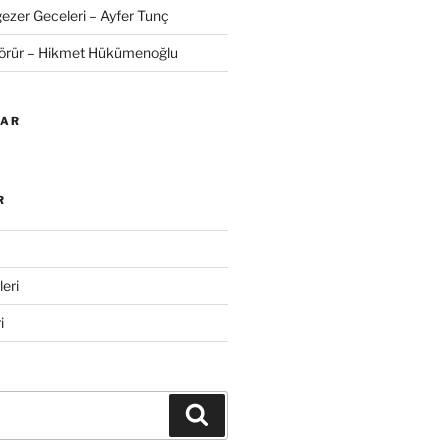
zer Geceleri – Ayfer Tunç
Görür – Hikmet Hükümenoğlu
LAR
R
eri
i
Ara