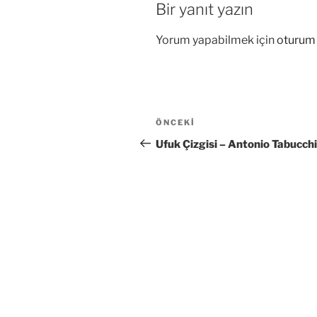
Bir yanıt yazın
Yorum yapabilmek için
oturum 
Yazı
Önceki
ÖNCEKI
gezinmesi
Yazı
Ufuk Çizgisi – Antonio Tabucchi