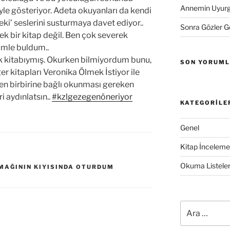
Annemin Uyurge
iyle gösteriyor. Adeta okuyanları da kendi
teki’ seslerini susturmaya davet ediyor..
Sonra Gözler 
k bir kitap değil. Ben çok severek
ümle buldum..
ilk kitabıymış. Okurken bilmiyordum bunu,
SON YORUM
 kitapları Veronika Ölmek İstiyor ile
n birbirine bağlı okunması gereken
i aydınlatsın..
#kzlgezegenöneriyor
KATEGORILE
Genel
Kitap İncelemel
Okuma Listeler
RMAĞININ KIYISINDA OTURDUM
Ara: