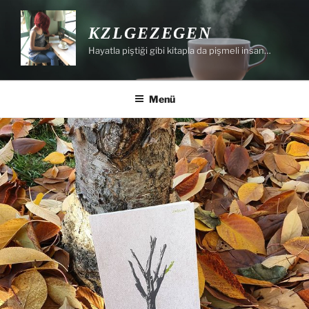
İçeriğe
geç
KZLGEZEGEN
Hayatla piştiği gibi kitapla da pişmeli insan…
Menü