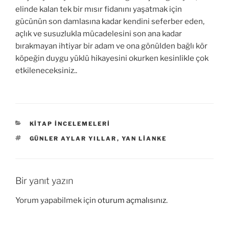
elinde kalan tek bir mısır fidanını yaşatmak için
gücünün son damlasına kadar kendini seferber eden,
açlık ve susuzlukla mücadelesini son ana kadar
bırakmayan ihtiyar bir adam ve ona gönülden bağlı kör
köpeğin duygu yüklü hikayesini okurken kesinlikle çok
etkileneceksiniz..
KATEGORILER
KITAP İNCELEMELERI
ETIKETLER
GÜNLER AYLAR YILLAR
,
YAN LIANKE
Bir yanıt yazın
Yorum yapabilmek için
oturum açmalısınız
.