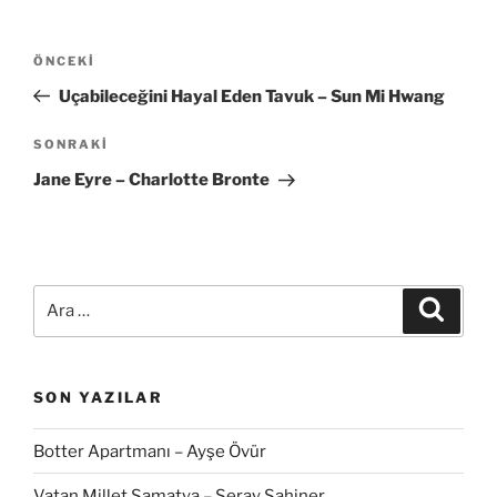
Yazı
Önceki
ÖNCEKI
gezinmesi
Yazı
Uçabileceğini Hayal Eden Tavuk – Sun Mi Hwang
Sonraki
SONRAKI
Yazı
Jane Eyre – Charlotte Bronte
Ara:
Ara
SON YAZILAR
Botter Apartmanı – Ayşe Övür
Vatan Millet Samatya – Seray Şahiner