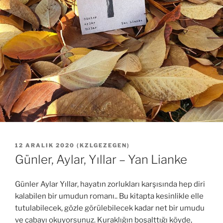
YAYIM
12 ARALIK 2020
(
KZLGEZEGEN
)
TARIHI
Günler, Aylar, Yıllar – Yan Lianke
Günler Aylar Yıllar, hayatın zorlukları karşısında hep diri
kalabilen bir umudun romanı.. Bu kitapta kesinlikle elle
tutulabilecek, gözle görülebilecek kadar net bir umudu
ve çabayı okuyorsunuz. Kuraklığın boşalttığı köyde,