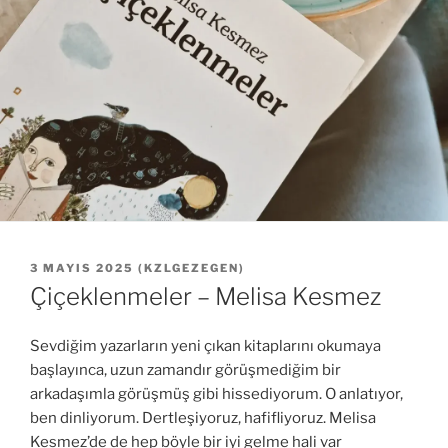
YAYIM
3 MAYIS 2025
(
KZLGEZEGEN
)
TARIHI
Çiçeklenmeler – Melisa Kesmez
Sevdiğim yazarların yeni çıkan kitaplarını okumaya
başlayınca, uzun zamandır görüşmediğim bir
arkadaşımla görüşmüş gibi hissediyorum. O anlatıyor,
ben dinliyorum. Dertleşiyoruz, hafifliyoruz. Melisa
Kesmez’de de hep böyle bir iyi gelme hali var