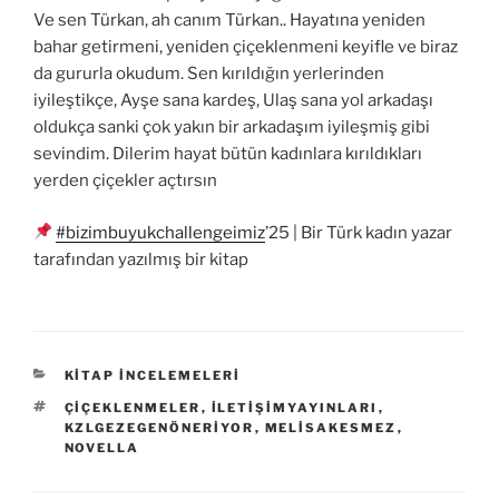
Ve sen Türkan, ah canım Türkan.. Hayatına yeniden
bahar getirmeni, yeniden çiçeklenmeni keyifle ve biraz
da gururla okudum. Sen kırıldığın yerlerinden
iyileştikçe, Ayşe sana kardeş, Ulaş sana yol arkadaşı
oldukça sanki çok yakın bir arkadaşım iyileşmiş gibi
sevindim. Dilerim hayat bütün kadınlara kırıldıkları
yerden çiçekler açtırsın
#bizimbuyukchallengeimiz
’25 | Bir Türk kadın yazar
tarafından yazılmış bir kitap
KATEGORILER
KITAP İNCELEMELERI
ETIKETLER
ÇIÇEKLENMELER
,
ILETIŞIMYAYINLARI
,
KZLGEZEGENÖNERIYOR
,
MELISAKESMEZ
,
NOVELLA