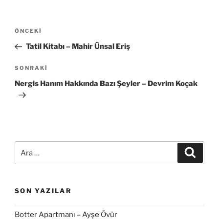
Yazı
Önceki
ÖNCEKI
gezinmesi
Yazı
Tatil Kitabı – Mahir Ünsal Eriş
Sonraki
SONRAKI
Yazı
Nergis Hanım Hakkında Bazı Şeyler – Devrim Koçak
Ara:
Ara
SON YAZILAR
Botter Apartmanı – Ayşe Övür