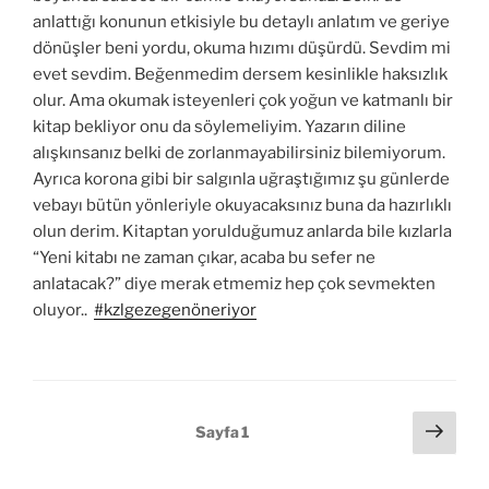
anlattığı konunun etkisiyle bu detaylı anlatım ve geriye
dönüşler beni yordu, okuma hızımı düşürdü. Sevdim mi
evet sevdim. Beğenmedim dersem kesinlikle haksızlık
olur. Ama okumak isteyenleri çok yoğun ve katmanlı bir
kitap bekliyor onu da söylemeliyim. Yazarın diline
alışkınsanız belki de zorlanmayabilirsiniz bilemiyorum.
Ayrıca korona gibi bir salgınla uğraştığımız şu günlerde
vebayı bütün yönleriyle okuyacaksınız buna da hazırlıklı
olun derim. Kitaptan yorulduğumuz anlarda bile kızlarla
“Yeni kitabı ne zaman çıkar, acaba bu sefer ne
anlatacak?” diye merak etmemiz hep çok sevmekten
oluyor..
#kzlgezegenöneriyor
Yazı
Sonr
Sayfa
1
sayf
sayfalandırması