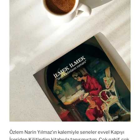
Özlem Narin Yılmaz’ın kalemiyle seneler evvel Kapıyı
İçeriden Kilitledim kitabıyla tanışmıştım. Çok nahif, çok