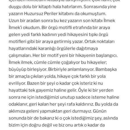
duygu dolu bir kitaptı hala hatırlarım. Sonrasında yine
yazarın Huzursuz Periler kitabını da okumuştum.
Uzun bir aradan sonra bu kez yazarın son kitabı İlmek
İlmek’i okudum. Bir örgü motifli etrafında bir araya
gelen yedi farklı kadının yedi hikayesini tıpkı örgü
motifleri gibi bir araya getirmiş yazar. Ortak noktaları
hayatlarındaki karanlığı örgülerle dağıtmaya
çalışmaları. Her bir motif yeni bir hikayenin başlangıcı.
İlmek ilmek, cümle cümle çoğalıyor bu hikayeler;
büyüyüp birleşiyor. Birbiriyle anlamlanıyor. Bambaşka
bir amaçla çıkılan yolda, hikaye çok farklı bir yola
evriliyor. Bazen bir şeyi o kadar çok isteriz ki nu
hayattaki tek gayemiz haline gelir. Öyle ki bir yerden
sonra ne için istediğimizi unutup sadece isteme haline
odaklanır, geri kalan her şeyi rafa kaldırırız. Bu yolda da
aklımıza geleni yapmaktan geri durmayız. Günün
sonunda bir de bakarız ki o çok istediğimiz şey, aslında
bizim için doğru değil ve biz onu artık o kadar da