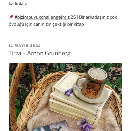
kadınlara
#bizimbuyukchallengeimiz
’25 | Bir arkadaşınız çok
övdüğü için canınızın çektiği bir kitap
YAYIM
11 MAYIS 2021
TARIHI
Tirza – Arnon Grunberg