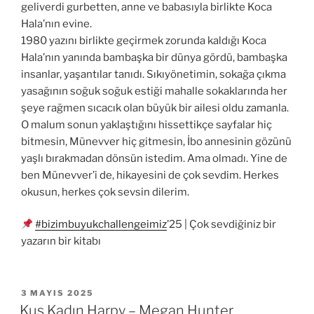
geliverdi gurbetten, anne ve babasıyla birlikte Koca
Hala’nın evine.
1980 yazını birlikte geçirmek zorunda kaldığı Koca
Hala’nın yanında bambaşka bir dünya gördü, bambaşka
insanlar, yaşantılar tanıdı. Sıkıyönetimin, sokağa çıkma
yasağının soğuk soğuk estiği mahalle sokaklarında her
şeye rağmen sıcacık olan büyük bir ailesi oldu zamanla.
O malum sonun yaklaştığını hissettikçe sayfalar hiç
bitmesin, Münevver hiç gitmesin, İbo annesinin gözünü
yaşlı bırakmadan dönsün istedim. Ama olmadı. Yine de
ben Münevver’i de, hikayesini de çok sevdim. Herkes
okusun, herkes çok sevsin dilerim.
#bizimbuyukchallengeimiz
’25 | Çok sevdiğiniz bir
yazarın bir kitabı
YAYIM
3 MAYIS 2025
TARIHI
Kuş Kadın Harpy – Megan Hunter