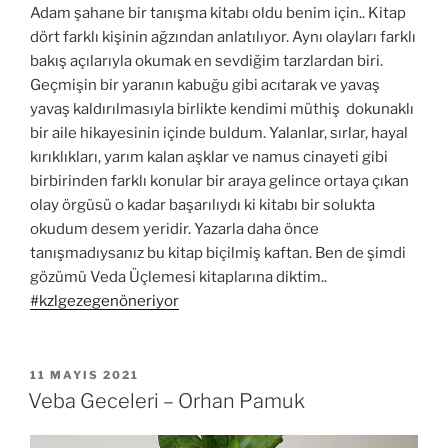
Adam şahane bir tanışma kitabı oldu benim için.. Kitap
dört farklı kişinin ağzından anlatılıyor. Aynı olayları farklı
bakış açılarıyla okumak en sevdiğim tarzlardan biri.
Geçmişin bir yaranın kabuğu gibi acıtarak ve yavaş
yavaş kaldırılmasıyla birlikte kendimi müthiş dokunaklı
bir aile hikayesinin içinde buldum. Yalanlar, sırlar, hayal
kırıklıkları, yarım kalan aşklar ve namus cinayeti gibi
birbirinden farklı konular bir araya gelince ortaya çıkan
olay örgüsü o kadar başarılıydı ki kitabı bir solukta
okudum desem yeridir. Yazarla daha önce
tanışmadıysanız bu kitap biçilmiş kaftan. Ben de şimdi
gözümü Veda Üçlemesi kitaplarına diktim..
#kzlgezegenöneriyor
YAYIM
11 MAYIS 2021
TARIHI
Veba Geceleri – Orhan Pamuk