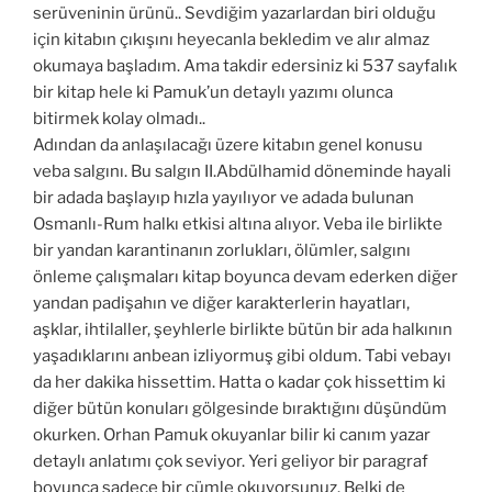
serüveninin ürünü.. Sevdiğim yazarlardan biri olduğu
için kitabın çıkışını heyecanla bekledim ve alır almaz
okumaya başladım. Ama takdir edersiniz ki 537 sayfalık
bir kitap hele ki Pamuk’un detaylı yazımı olunca
bitirmek kolay olmadı..
Adından da anlaşılacağı üzere kitabın genel konusu
veba salgını. Bu salgın II.Abdülhamid döneminde hayali
bir adada başlayıp hızla yayılıyor ve adada bulunan
Osmanlı-Rum halkı etkisi altına alıyor. Veba ile birlikte
bir yandan karantinanın zorlukları, ölümler, salgını
önleme çalışmaları kitap boyunca devam ederken diğer
yandan padişahın ve diğer karakterlerin hayatları,
aşklar, ihtilaller, şeyhlerle birlikte bütün bir ada halkının
yaşadıklarını anbean izliyormuş gibi oldum. Tabi vebayı
da her dakika hissettim. Hatta o kadar çok hissettim ki
diğer bütün konuları gölgesinde bıraktığını düşündüm
okurken. Orhan Pamuk okuyanlar bilir ki canım yazar
detaylı anlatımı çok seviyor. Yeri geliyor bir paragraf
boyunca sadece bir cümle okuyorsunuz. Belki de