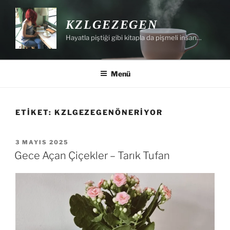
İçeriğe
geç
KZLGEZEGEN
Hayatla piştiği gibi kitapla da pişmeli insan…
Menü
ETIKET:
KZLGEZEGENÖNERIYOR
YAYIM
3 MAYIS 2025
TARIHI
Gece Açan Çiçekler – Tarık Tufan