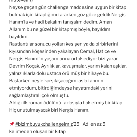
Neyse geçen gün challenge maddesine uygun bir kitap
bulmak için kitaplığımı tararken göz göze geldik Nergis
Hanım’la ve hadi bakalım tanışalım dedim. Aman
Allahım bu ne güzel bir kitapmış böyle, bayıldım
bayıldım.
Rastlantılar sonucu yolları kesişen ya da birbirlerini
kıyısından köşesinden yakalayan Cemal, Hatice ve
Nergis Hanım’ın yaşamlarına ortak ediyor bizi yazar
Devrim Koçak. Ayrılıklar, kavuşmalar, yarım kalan aşklar,
yalnızlıklarla dolu ustaca örülmüş bir hikaye bu.
Başlarken neyle karşılaşacağımı asla tahmin
etmiyordum, bitirdiğimdeyse hayatımdaki yerini
sağlamlaştıralı çok olmuştu.
Aldığı ilk roman ödülünü fazlasıyla hak etmiş bir kitap.
Hiç unutulmayacak biri Nergis Hanım.
#bizimbuyukchallengeimiz
’25 | Adı en az 5
kelimeden oluşan bir kitap