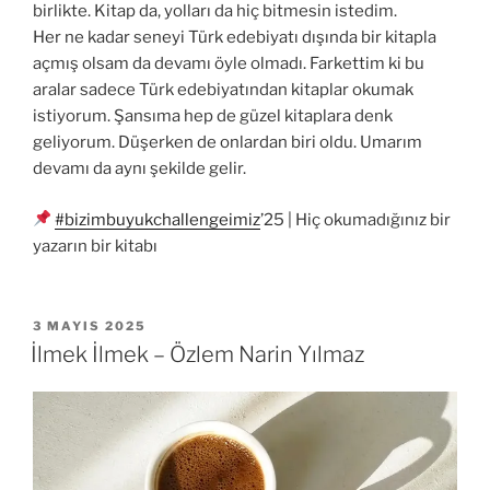
birlikte. Kitap da, yolları da hiç bitmesin istedim.
Her ne kadar seneyi Türk edebiyatı dışında bir kitapla
açmış olsam da devamı öyle olmadı. Farkettim ki bu
aralar sadece Türk edebiyatından kitaplar okumak
istiyorum. Şansıma hep de güzel kitaplara denk
geliyorum. Düşerken de onlardan biri oldu. Umarım
devamı da aynı şekilde gelir.
#bizimbuyukchallengeimiz
’25 | Hiç okumadığınız bir
yazarın bir kitabı
YAYIM
3 MAYIS 2025
TARIHI
İlmek İlmek – Özlem Narin Yılmaz