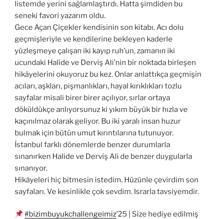
listemde yerini sağlamlaştırdı. Hatta şimdiden bu
seneki favori yazarım oldu.
Gece Açan Çiçekler kendisinin son kitabı. Acı dolu
geçmişleriyle ve kendilerine bekleyen kaderle
yüzleşmeye çalışan iki kayıp ruh’un, zamanın iki
ucundaki Halide ve Derviş Ali’nin bir noktada birleşen
hikâyelerini okuyoruz bu kez. Onlar anlattıkça geçmişin
acıları, aşkları, pişmanlıkları, hayal kırıklıkları tozlu
sayfalar misali birer birer açılıyor, sırlar ortaya
döküldükçe anlıyorsunuz ki yıkım büyük bir hızla ve
kaçınılmaz olarak geliyor. Bu iki yaralı insan huzur
bulmak için bütün umut kırıntılarına tutunuyor.
İstanbul farklı dönemlerde benzer durumlarla
sınanırken Halide ve Derviş Ali de benzer duygularla
sınanıyor.
Hikâyeleri hiç bitmesin istedim. Hüzünle çevirdim son
sayfaları. Ve kesinlikle çok sevdim. Israrla tavsiyemdir.
#bizimbuyukchallengeimiz
’25 | Size hediye edilmiş