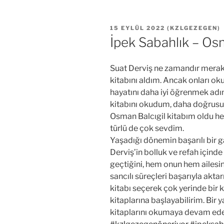
YAYIM
15 EYLÜL 2022
(
KZLGEZEGEN
)
TARIHI
İpek Sabahlık – Osm
Suat Derviş ne zamandır merak e
kitabını aldım. Ancak onları 
hayatını daha iyi öğrenmek adı
kitabını okudum, daha doğrusu 
Osman Balcıgil kitabım oldu he
türlü de çok sevdim.
Yaşadığı dönemin başarılı bir g
Derviş’in bolluk ve refah içinde
geçtiğini, hem onun hem ailesini
sancılı süreçleri başarıyla akt
kitabı seçerek çok yerinde bir 
kitaplarına başlayabilirim. Bir
kitaplarını okumaya devam ed