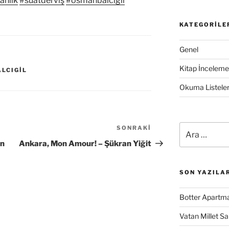
ahlık
#suatderviş
#osmanbalcıgil
KATEGORILE
Genel
Kitap İncelemel
LCIGIL
Okuma Listeler
Ara:
SONRAKI
Sonraki
Yazı
an
Ankara, Mon Amour! – Şükran Yiğit
SON YAZILA
Botter Apartma
Vatan Millet S