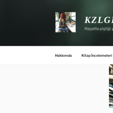
İçeriğe
geç
KZLG
Hayatla piştiği 
Hakkımda
Kitap İncelemeleri