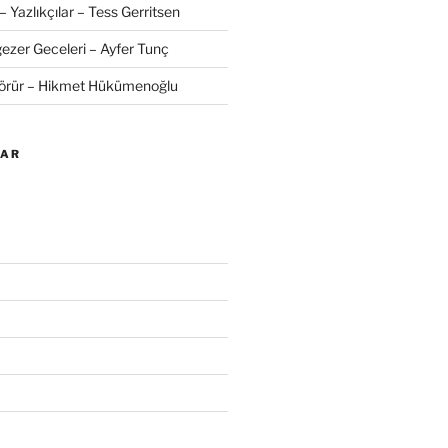
– Yazlıkçılar – Tess Gerritsen
zer Geceleri – Ayfer Tunç
Görür – Hikmet Hükümenoğlu
LAR