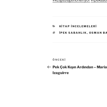
#kzlgezegenöneriyor
#ipeksab
KATEGORILER
KITAP İNCELEMELERI
ETIKETLER
İPEK SABAHLIK
,
OSMAN BA
Yazı
Önceki
ÖNCEKI
gezinmesi
Yazı
Pek Çok Kışın Ardından – Mari
Izaguirre