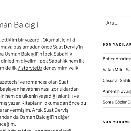
Ara:
an Balcıgil
ttiğim bir yazardı. Okumak için iki
SON YAZILA
okumaya başlamadan önce Suat Derviş’in
na Osman Balcıgil’in İpek Sabahlık
Botter Apartma
dinledim diyelim. İpek Sabahlık hem ilk
m de ilk
@storytel.tr
deneyimim ve iki
Vatan Millet S
Casuslar Sahili 
azetecisi ve romancısı olan Suat
 başlayan hayatının nasıl zorluklardan
Annemin Uyurge
n hem de ülkenin yaşadığı sıkıntılı ve
Sonra Gözler 
armış yazar. Kitaplarını okumadan önce bu
karar vermişim. Artık Suat Derviş
 yandan da Osman Balcıgil’in diğer
SON YORUM
eceğim.