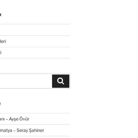
R
eri
i
Ara
R
nı – Ayşe Övür
amatya – Seray Şahiner