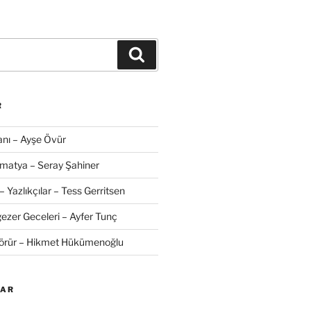
Ara
R
nı – Ayşe Övür
amatya – Seray Şahiner
– Yazlıkçılar – Tess Gerritsen
zer Geceleri – Ayfer Tunç
Görür – Hikmet Hükümenoğlu
LAR