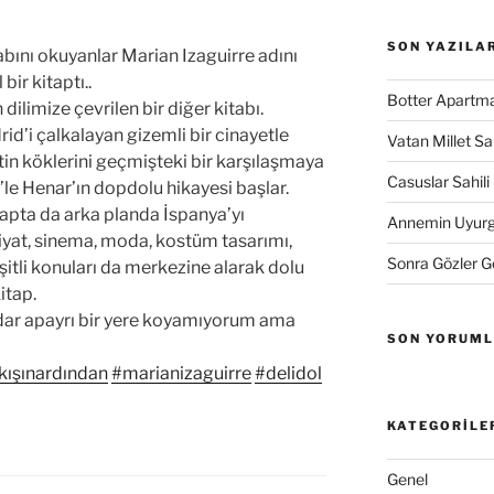
SON YAZILA
bını okuyanlar Marian Izaguirre adını
ir kitaptı..
Botter Apartma
dilimize çevrilen bir diğer kitabı.
rid’i çalkalayan gizemli bir cinayetle
Vatan Millet S
tin köklerini geçmişteki bir karşılaşmaya
Casuslar Sahili 
’le Henar’ın dopdolu hikayesi başlar.
tapta da arka planda İspanya’yı
Annemin Uyurge
iyat, sinema, moda, kostüm tasarımı,
Sonra Gözler 
itli konuları da merkezine alarak dolu
itap.
dar apayrı bir yere koyamıyorum ama
SON YORUM
ışınardından
#marianizaguirre
#delidol
KATEGORILE
Genel