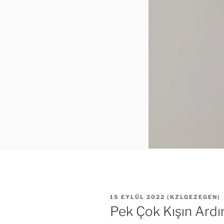
YAYIM
15 EYLÜL 2022
(
KZLGEZEGEN
)
TARIHI
Pek Çok Kışın Ardı