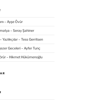
R
nı – Ayşe Övür
amatya – Seray Şahiner
– Yazlıkçılar – Tess Gerritsen
zer Geceleri – Ayfer Tunç
Görür – Hikmet Hükümenoğlu
LAR
R