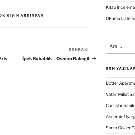
Kitap İncelemel
OK KIŞIN ARDINDAN
Okuma Listeler
Ara:
SONRAKI
Sonraki
Yazı
Eriş
İpek Sabahlık – Osman Balcıgil
SON YAZILA
Botter Apartma
Vatan Millet S
Casuslar Sahili 
Annemin Uyurge
Sonra Gözler 