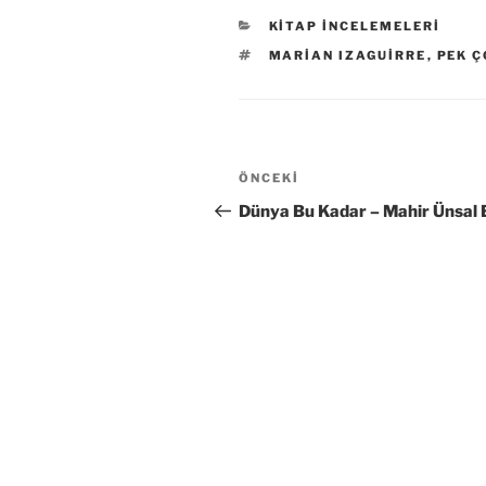
KATEGORILER
KITAP İNCELEMELERI
ETIKETLER
MARIAN IZAGUIRRE
,
PEK Ç
Yazı
Önceki
ÖNCEKI
gezinmesi
Yazı
Dünya Bu Kadar – Mahir Ünsal 