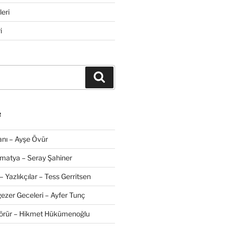
eri
i
Ara
R
nı – Ayşe Övür
amatya – Seray Şahiner
– Yazlıkçılar – Tess Gerritsen
zer Geceleri – Ayfer Tunç
Görür – Hikmet Hükümenoğlu